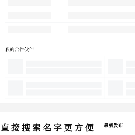
我的合作伙伴
直 接 搜 索 名 字 更 方 便
最新发布