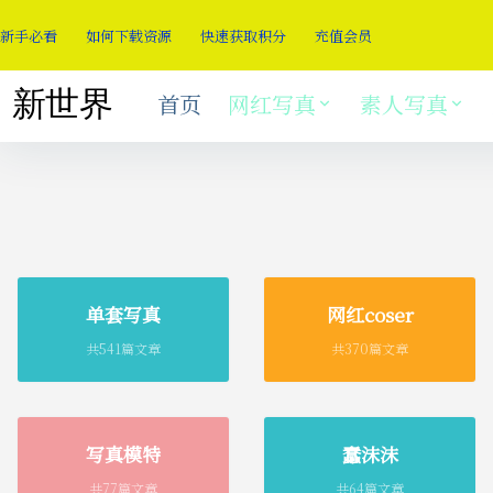
新手必看
如何下载资源
快速获取积分
充值会员
首页
网红写真
素人写真
单套写真
网红coser
共541篇文章
共370篇文章
写真模特
蠢沫沫
共77篇文章
共64篇文章