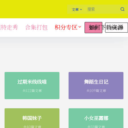
文章
模特走秀
合集打包
积分专区
如何下载资源
快速注册
登录
过期米线线喵
舞蹈生日记
共122篇文章
共109篇文章
韩国妹子
小女巫露娜
共40篇文章
共33篇文章