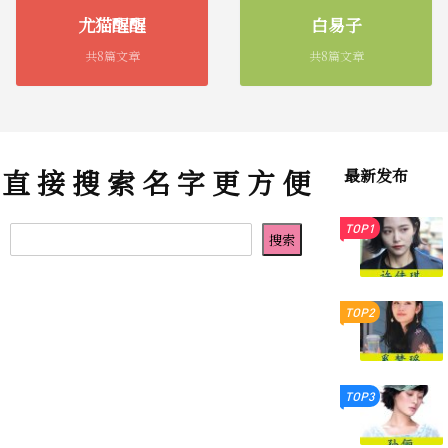
尤猫醒醒
白易子
共8篇文章
共8篇文章
直 接 搜 索 名 字 更 方 便
最新发布
TOP1
TOP2
TOP3