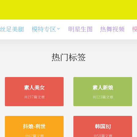
丝足美腿
模特专区
明星生图
热舞视频
热门标签
素人美女
素人新娘
共197篇文章
共123篇文章
抖娘-利世
韩国BJ
共62篇文章
共58篇文章