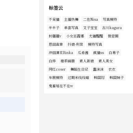
标签云
不呆猫
主播热舞
二佐Nisa
写真模特
半半子
单套写真
叉子宝宝
古川kagura
封疆疆v
小女巫露娜
尤猫醒醒
微密圈
恩田直幸
抖娘-利世
模特写真
沖田凜花Rinka
瓜希酱
疯猫ss
白易子
白烨
稚乖画册
素人新娘
素人美女
网红coser
舞蹈生日记
蠢沫沫
衣衣
车展模特
过期米线线喵
韩国BJ
韩国妹子
鬼畜瑶在不在w