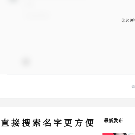
您必须
直 接 搜 索 名 字 更 方 便
最新发布