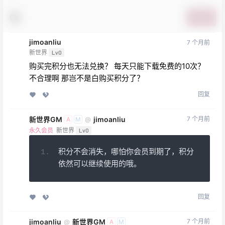
提交
jimoanliu
7 个月前
新世界
Lv0
购买完积分也无法兑换？ 每天只能下载免费的10次？
不合理啊 那岂不是白购买积分了？
回复
新世界GM
jimoanliu
7 个月前
@
A
M
永久会员
新世界
Lv0
积分不会消失，哪怕你会员到期了，积分
依然可以继续使用的哦。
回复
jimoanliu
新世界GM
7 个月前
@
A
M