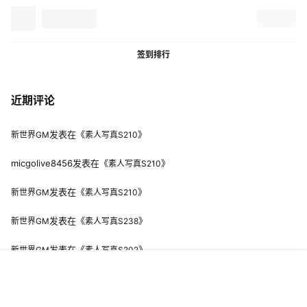
签到排行
近期评论
发表在《
》
新世界GM
素人写真S210
micgolive8456
发表在《
》
素人写真S210
发表在《
》
新世界GM
素人写真S210
发表在《
》
新世界GM
素人写真S238
发表在《
》
新世界GM
素人写真S202
菜单
网红
热舞
搜索
模特
明星
会员
我的
Copyright © 2026
新世界美图
|谷歌蜘蛛
|百度蜘蛛