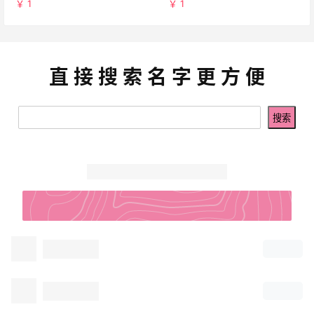
￥ 1
￥ 1
直 接 搜 索 名 字 更 方 便