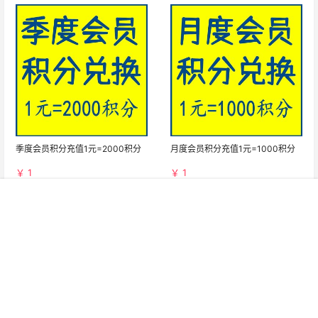
季度会员积分充值1元=2000积分
月度会员积分充值1元=1000积分
￥ 1
￥ 1
菜单
网红
热舞
搜索
模特
明星
会员
我的
标签云
不呆猫
主播热舞
二佐Nisa
写真模特
半半子
单套写真
叉子宝宝
古川kagura
封疆疆v
小女巫露娜
尤猫醒醒
微密圈
恩田直幸
抖娘-利世
模特写真
沖田凜花Rinka
瓜希酱
疯猫ss
白易子
白烨
稚乖画册
素人新娘
素人美女
网红coser