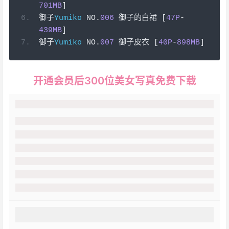
701MB
]
御子
Yumiko
 NO
.
006
御子的白裙
[
47P
-
439MB
]
御子
Yumiko
 NO
.
007
御子皮衣
[
40P
-
898MB
]
开通会员后300位美女写真免费下载