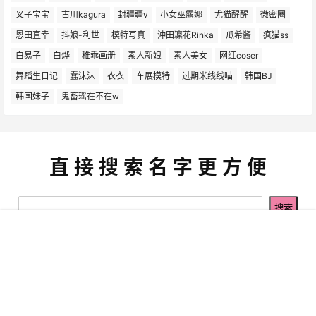
叉子宝宝
古川kagura
封疆疆v
小女巫露娜
尤猫醒醒
微密圈
恩田直幸
抖娘-利世
模特写真
沖田凜花Rinka
瓜希酱
疯猫ss
白易子
白烨
稚乖画册
素人新娘
素人美女
网红coser
舞蹈生日记
蠢沫沫
衣衣
车展模特
过期米线线喵
韩国BJ
韩国妹子
鬼畜瑶在不在w
直 接 搜 索 名 字 更 方 便
菜单
网红
热舞
搜索
模特
明星
会员
我的