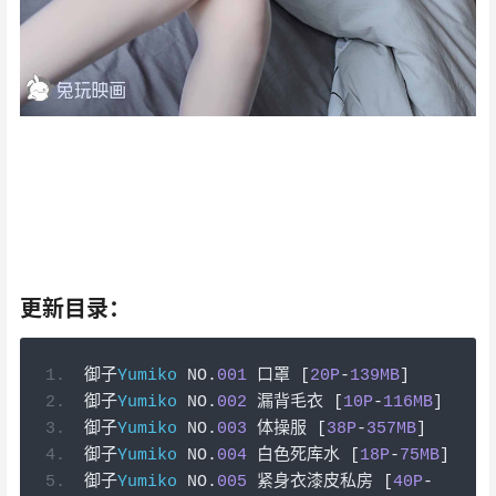
我会不由自主的去设想我们的未来，我有句话想说很久
了，鹤归孤山，你归我。御子Yumiko！你就像一颗无解的
毒药我这一生都任凭你指教 。你是我昏暗生活里的星辰 这
芸芸众生中 也只有你能拯救我 。你心情不好时 一定要告
诉我 我可不想别人安慰你呐 。想牵着你的手走遍春夏秋冬
也尝过油盐酱醋
更新目录：
御子
Yumiko
 NO
.
001
口罩
[
20P
-
139MB
]
御子
Yumiko
 NO
.
002
漏背毛衣
[
10P
-
116MB
]
御子
Yumiko
 NO
.
003
体操服
[
38P
-
357MB
]
御子
Yumiko
 NO
.
004
白色死库水
[
18P
-
75MB
]
御子
Yumiko
 NO
.
005
紧身衣漆皮私房
[
40P
-