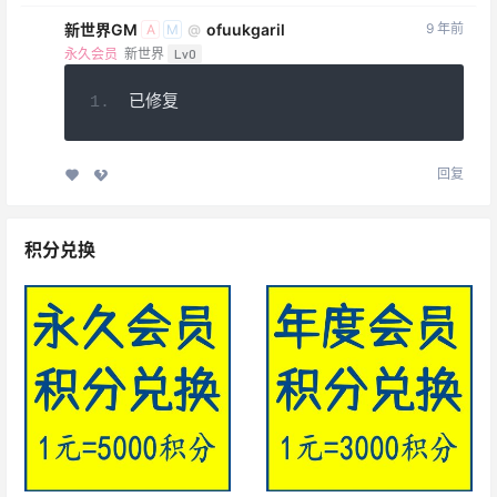
新世界GM
ofuukgaril
9 年前
@
A
M
永久会员
新世界
Lv0
已修复
回复
积分兑换