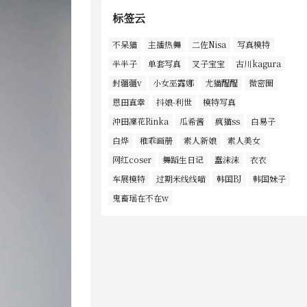
标签云
不呆猫
主播热舞
二佐Nisa
写真模特
半半子
单套写真
叉子宝宝
古川kagura
封疆疆v
小女巫露娜
尤猫醒醒
微密圈
恩田直幸
抖娘-利世
模特写真
沖田凜花Rinka
瓜希酱
疯猫ss
白易子
白烨
稚乖画册
素人新娘
素人美女
网红coser
舞蹈生日记
蠢沫沫
衣衣
车展模特
过期米线线喵
韩国BJ
韩国妹子
鬼畜瑶在不在w