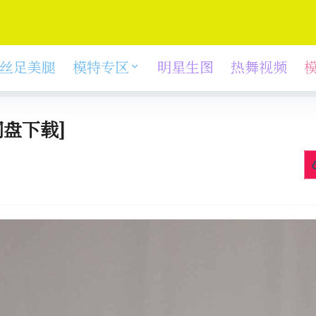
丝足美腿
模特专区
明星生图
热舞视频
盘下载]